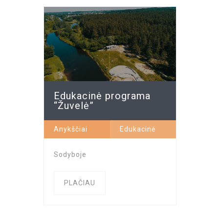
Edukacinė programa
“Žuvelė”
Anykščiai
Edukacinė
programa
Sodyboje
“Žuvelė”
PLAČIAU