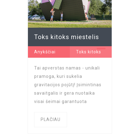
Toks kitoks miestelis
+ 1
Anykščiai
Toks kitoks
miestelis
...
Tai apverstas namas - unikali
pramoga, kuri sukelia
gravitacijos pojūtį! Įsimintinas
savaitgalis ir gera nuotaika
visai šeimai garantuota
PLAČIAU