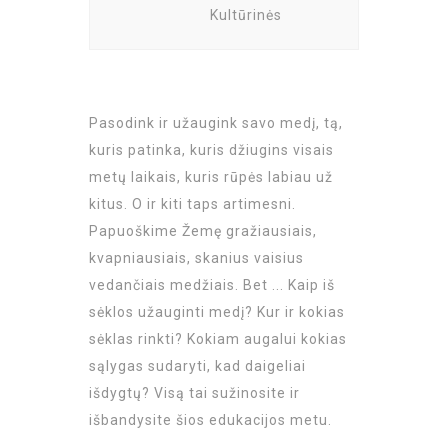
Kultūrinės
Pasodink ir užaugink savo medį, tą,
kuris patinka, kuris džiugins visais
metų laikais, kuris rūpės labiau už
kitus. O ir kiti taps artimesni.
Papuoškime Žemę gražiausiais,
kvapniausiais, skanius vaisius
vedančiais medžiais. Bet ... Kaip iš
sėklos užauginti medį? Kur ir kokias
sėklas rinkti? Kokiam augalui kokias
sąlygas sudaryti, kad daigeliai
išdygtų? Visą tai sužinosite ir
išbandysite šios edukacijos metu.