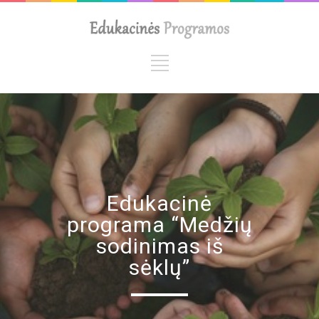
Edukacinė
programa “Medžių
sodinimas iš
sėklų”