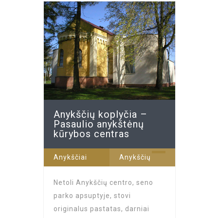
Anykščių koplyčia –
Pasaulio anykštėnų
kūrybos centras
+ 2
Anykščiai
Anykščių
koplyčia –
Netoli Anykščių centro, seno
Pasaulio
parko apsuptyje, stovi
anykštėnų
originalus pastatas, darniai
kūrybos