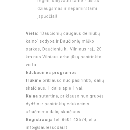
regėti, dalyvauti tame - tikras
džiaugsmas ir nepamirštami
įspūdžiai!
Vieta:
"Daučionių daugaus delniukų
kalno" sodyba ir Daučionių miško
parkas, Daučionių k., Vilniaus raj., 20
km nuo Vilniaus arba jūsų pasirinkta
vieta.
Edukacinės programos
trukmė
priklauso nuo pasirinktų dalių
skaičiaus, 1 dalis apie 1 val.
Kaina
sutartinė, priklauso nuo grupės
dydžio ir pasirinktų edukacinio
užsiėmimo dalių skaičiaus.
Registracija
tel. 8601 43574, el.p.:
info@saulessodai.lt