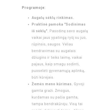
Programoje:
Augalų sėklų rinkimas.
Praktinė pamoka "Sodinimas
iš sėklų".
Pasodinę savo augalą
vaikai jaus ypatingą ryšį su juo,
rūpinsis, saugos. Vėliau
bendravimas su augalais
džiugins ir teiks laimę, vaikai
pajaus, kaip smagu sodinti,
puoselėti gyvenamąją aplinką,
būti kūrėjais.
Žemės meno kūrimas.
Gyvoji
gamta graži. Žmogus,
kurdamas su pačia gamta,
tampa bendrakūrėju. Visą tai