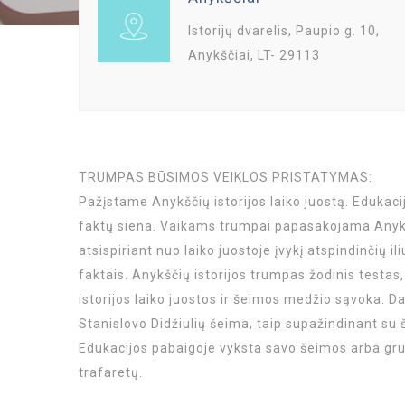
Istorijų dvarelis, Paupio g. 10,
Anykščiai, LT- 29113
TRUMPAS BŪSIMOS VEIKLOS PRISTATYMAS:
Pažįstame Anykščių istorijos laiko juostą. Edukaci
faktų siena. Vaikams trumpai papasakojama Anykščių
atsispiriant nuo laiko juostoje įvykį atspindinčių ili
faktais. Anykščių istorijos trumpas žodinis testas, 
istorijos laiko juostos ir šeimos medžio sąvoka. Da
Stanislovo Didžiulių šeima, taip supažindinant su 
Edukacijos pabaigoje vyksta savo šeimos arba gr
trafaretų.