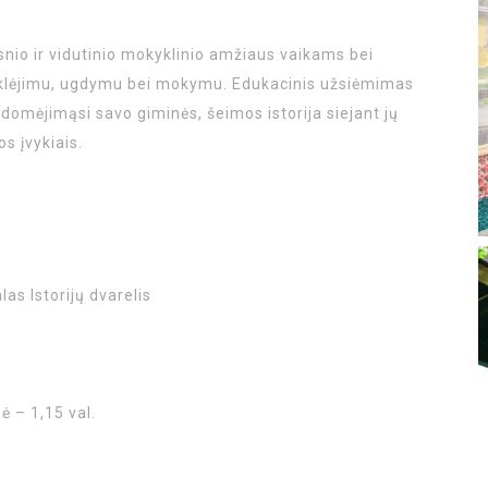
nio ir vidutinio mokyklinio amžiaus vaikams bei
uklėjimu, ugdymu bei mokymu. Edukacinis užsiėmimas
domėjimąsi savo giminės, šeimos istorija siejant jų
s įvykiais.
alas Istorijų dvarelis
ė – 1,15 val.
3