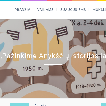
PRADŽIA
VAIKAMS
SUAUGUSIEMS
MOKSL
,,Pažinkime Anykščių istorijos la
Žymės