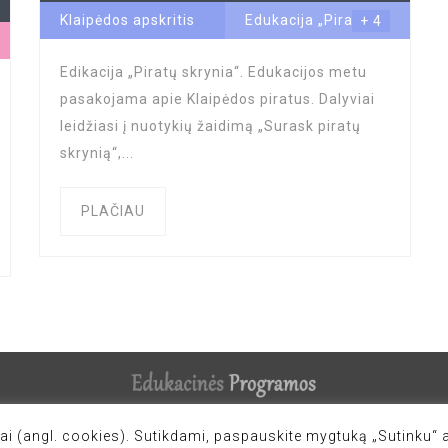
Klaipėdos apskritis
Edukacija „Piratų
+ 4
skrynia“
...
Edikacija „Piratų skrynia“. Edukacijos metu
pasakojama apie Klaipėdos piratus. Dalyviai
leidžiasi į nuotykių žaidimą „Surask piratų
skrynią“,...
PLAČIAU
i (angl. cookies). Sutikdami, paspauskite mygtuką „Sutinku“ a
mos.lt