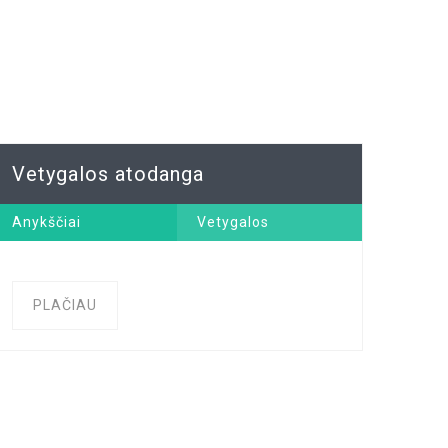
Vetygalos atodanga
Anykščiai
Vetygalos
atodanga
PLAČIAU