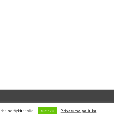
rba naršykite toliau
Privatumo politika
Sutinku
Sprendimas:
The Future of Advertising