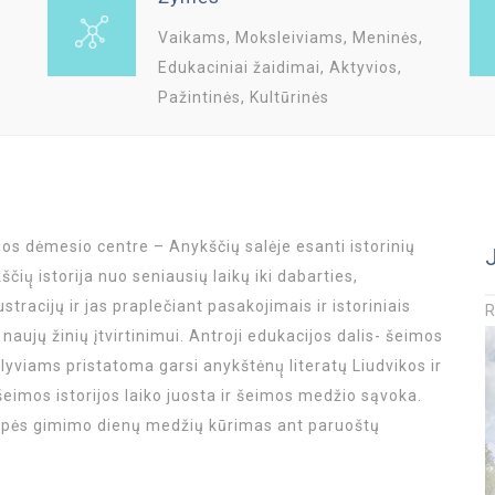
Vaikams, Moksleiviams, Meninės,
Edukaciniai žaidimai, Aktyvios,
Pažintinės, Kultūrinės
jos dėmesio centre – Anykščių salėje esanti istorinių
̨ istorija nuo seniausių laikų iki dabarties,
ustracijų ir jas praplečiant pasakojimais ir istoriniais
naujų žinių įtvirtinimui. Antroji edukacijos dalis- šeimos
lyviams pristatoma garsi anykštėnų̨ literatų Liudvikos ir
šeimos istorijos laiko juosta ir šeimos medžio sąvoka.
upės gimimo dienų medžių kūrimas ant paruoštų