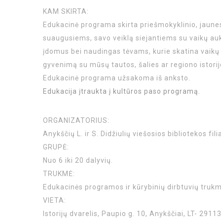
KAM SKIRTA:
Edukacinė programa skirta priešmokyklinio, jaunes
suaugusiems, savo veiklą siejantiems su vaikų a
įdomus bei naudingas tėvams, kurie skatina vaikų 
gyvenimą su mūsų tautos, šalies ar regiono istorijo
Edukacinė programa užsakoma iš anksto.
Edukacija įtraukta į kultūros paso programą.
ORGANIZATORIUS:
Anykščių L. ir S. Didžiulių viešosios bibliotekos fili
GRUPĖ:
Nuo 6 iki 20 dalyvių.
TRUKMĖ:
Edukacinės programos ir kūrybinių dirbtuvių trukm
VIETA:
Istorijų dvarelis, Paupio g. 10, Anykščiai, LT- 2911