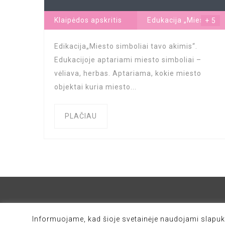
Klaipėdos apskritis
Edukacija „Miesto
+ 5
simboliai tavo
Edikacija„Miesto simboliai tavo akimis“.
akimis“
...
Edukacijoje aptariami miesto simboliai –
vėliava, herbas. Aptariama, kokie miesto
objektai kuria miesto...
PLAČIAU
Informuojame, kad šioje svetainėje naudojami slapuka
© Visos teisės saugomos 2026 edukacinesprogra