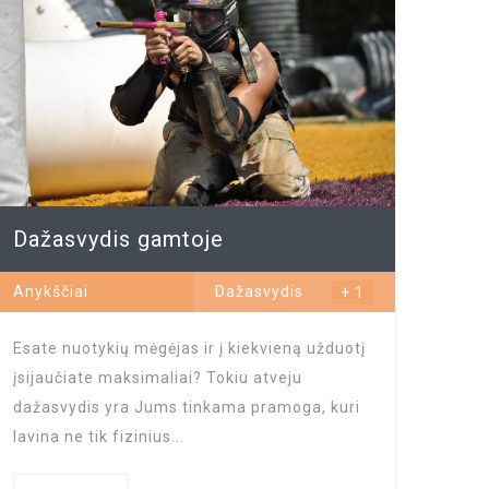
Dažasvydis gamtoje
Anykščiai
Dažasvydis
+ 1
gamtoje
...
Esate nuotykių mėgėjas ir į kiekvieną užduotį
įsijaučiate maksimaliai? Tokiu atveju
dažasvydis yra Jums tinkama pramoga, kuri
lavina ne tik fizinius...