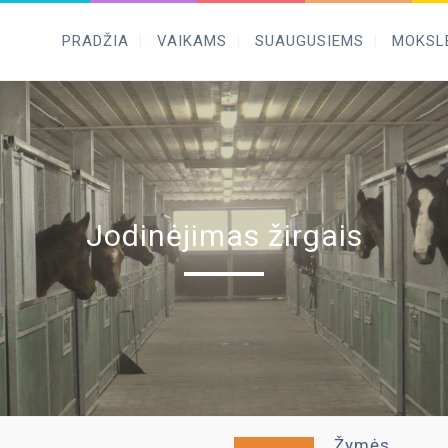
PRADŽIA
VAIKAMS
SUAUGUSIEMS
MOKSL
Jodinėjimas žirgais
Žymės