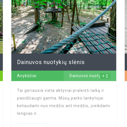
Dainuvos nuotykių slėnis
Anykščiai
Dainuvos nuotykių
+ 2
slėnis
...
Tai geriausia vieta aktyviai praleisti laiką ir
pasidžiaugti gamta. Mūsų parko lankytojai
keliaudami nuo medžio ant medžio, įveikdami
lengvas ir...