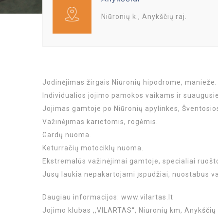
Niūronių k., Anykščių raj.
Jodinėjimas žirgais Niūronių hipodrome, manieže.
Individualios jojimo pamokos vaikams ir suaugusi
Jojimas gamtoje po Niūronių apylinkes, Šventosio
Važinėjimas karietomis, rogėmis.
Gardų nuoma.
Keturračių motociklų nuoma.
Ekstremalūs važinėjimai gamtoje, specialiai ruošt
Jūsų laukia nepakartojami įspūdžiai, nuostabūs vaiz
Daugiau informacijos:
www.vilartas.lt
Jojimo klubas ,,VILARTAS“, Niūronių km, Anykščių 