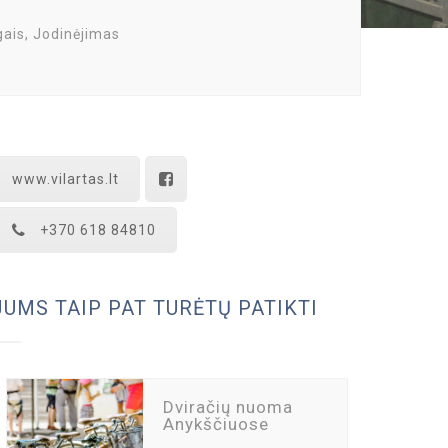
gais, Jodinėjimas
www.vilartas.lt
+370 618 84810
JUMS TAIP PAT TURĖTŲ PATIKTI
Dviračių nuoma
Anykščiuose