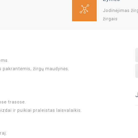
Jodinėjimas žir
žirgais
ems.
s pakrantėmis, žirgų maudynės.
ose trasose.
dai ir puikiai praleistas laisvalaikis.
raj.