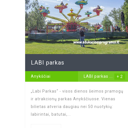
LABI parkas
Anykščiai
LABI parkas
...
+ 2
„Labi Parkas“ - visos dienos šeimos pramogų
ir atrakcionų parkas Anykščiuose. Vienas
bilietas atveria daugiau nei 50 nuotykių:
labirintai, batutai,...