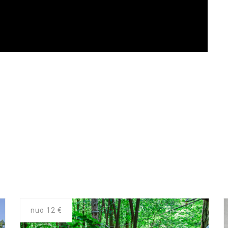
nuo 12
€